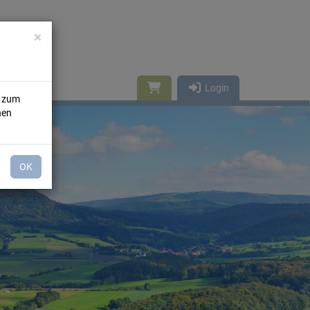
×
Login
n zum
nen
OK