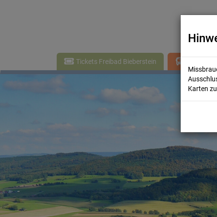
Hinwe
Tickets Freibad Bieberstein
Wohnmobils
Missbrauc
Ausschlus
Karten zu