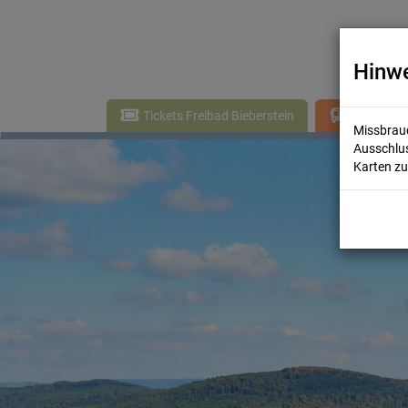
Hinwe
Tickets Freibad Bieberstein
Wohnmobils
Missbrauc
Ausschlus
Karten zu