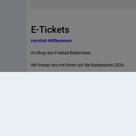
E-Tickets
Herzlich Willkommen
im Shop des Freibad Bieberstein
Wir freuen uns mit Ihnen auf die Badesaison 2026.
Die letzten Vorbereitungsarbeiten laufen.
Eintrittskarten (Einzelkarten, Dauerkarten) können Onl
werden.
Empfohlen wird weiterhin die Buchung im Voraus. Mit e
oder
einem Handyticket können Sie direkt am Drehkreuz einc
Wir freuen uns auf Ihren Besuch.