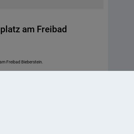
platz am Freibad
am Freibad Bieberstein.
 Online erworben werden.