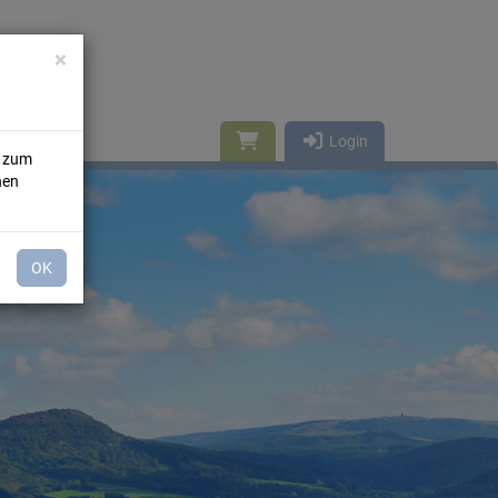
×
Login
n zum
nen
OK