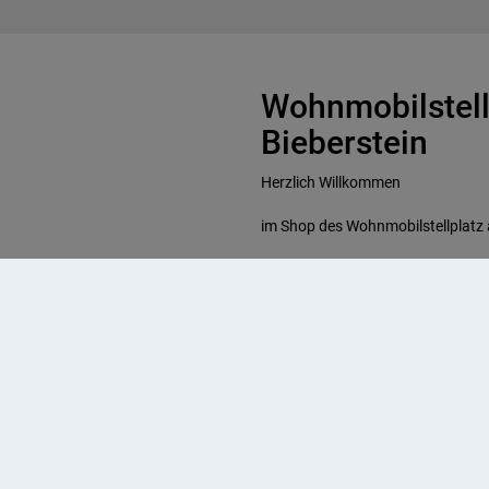
Wohnmobilstell
Bieberstein
Herzlich Willkommen
im Shop des Wohnmobilstellplatz 
Die Stellplatz-Tickets können nur
Wir freuen uns auf Ihren Besuch.
ine und an der Kasse erworben
inem selbst ausgedruckten Bon
hecken.